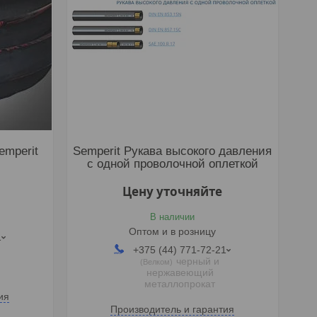
emperit
Semperit Рукава высокого давления
с одной проволочной оплеткой
Цену уточняйте
В наличии
Оптом и в розницу
1
+375 (44) 771-72-21
черный и
Велком
нержавеющий
металлопрокат
ия
Производитель и гарантия