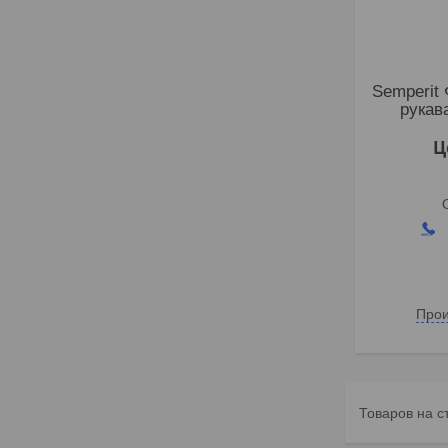
Semperit
рукав
Ц
Прои