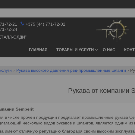
771-72-21
+375 (44) 771-72-02
771-72-24
ЕТАЛЛ-ОЛДИ"
ГЛАВНАЯ
ТОВАРЫ И УСЛУГИ
О НАС
КОНТ
услуги
Рукава высокого давления рвд-промышленные шланги
Ру
Рукава от компании S
мпании Semperit
я в числе прочей продукции предлагает промышленные рукава Се
длагающий несколько видов рукавов и шлангов, является одним из 
ава имеют отличную репутацию благодаря своим высоким эксплуата