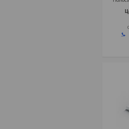
Полоса
Ц