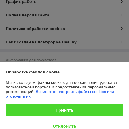
График работы
Полная версия сайта
Политика обработки cookies
Сайт создан на платформе Deal.by
Информация для покупателя
Юридическое лицо:
ООО "ТРЭЙДМЕТАЛЛ-ОЛДИ"
Обработка файлов cookie
220093 г. Минск, 3-й Путепроводный переулок, дом 6
Мы используем файлы cookies для обеспечения удобства
Регистрационный номер ЕГР: 190361330
пользователей портала и предоставления персональных
рекомендаций.
Вы можете настроить файлы cookies или
УНП: 190361330
отключить их.
Регистрационный орган: Фрунзенский исполком
Принять
Дата регистрации компании: 10.02.2016
Отклонить