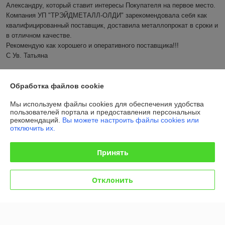
Александру, который ставит интересы Покупателя на первое место. 
Компания УП "ТРЭЙДМЕТАЛЛ-ОЛДИ" зарекомендовала себя как 
квалифицированный поставщик, доставила металлопрокат в сроки и 
в отличном качестве.

Рекомендую как хорошего и оперативного поставщика!!!

С Ув. Татьяна
Показать все отзывы
Обработка файлов cookie
Мы используем файлы cookies для обеспечения удобства
О нас
пользователей портала и предоставления персональных
рекомендаций.
Вы можете настроить файлы cookies или
отключить их.
Контакты
Принять
Доставка и оплата
Отклонить
График работы
Полная версия сайта