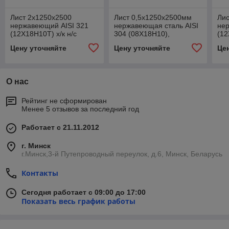
Лист 2х1250х2500
Лист 0,5х1250х2500мм
Ли
нержавеющий AISI 321
нержавеющая сталь AISI
не
(12Х18Н10Т) х/к н/с
304 (08Х18Н10),
(12
2.0*1250*2500 мм
нержавейка
40.
Цену уточняйте
Цену уточняйте
Це
О нас
Рейтинг не сформирован
Менее 5 отзывов за последний год
Работает с 21.11.2012
г. Минск
г.Минск,3-й Путепроводный переулок, д.6, Минск, Беларусь
Контакты
Сегодня работает с 09:00 до 17:00
Показать весь график работы