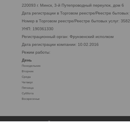
220093 г. Минск, 3-й Путепроводный переулок, дом 6
Дата регистрации в Торговом реестре/Реестре бытовых у
Номер в Торговом реестре/Реестре бытовых услуг: 358
УНП: 190361330
Регистрационный орган: Фрунзенский исполком
Дата регистрации компании: 10.02.2016
Режим работы:
День
Понедельник
Вторник
Среда
Четверг
Пятница
Суббота
Воскресенье
ЛИСТОВОЙ ПРОКАТ
СТАТЬИ