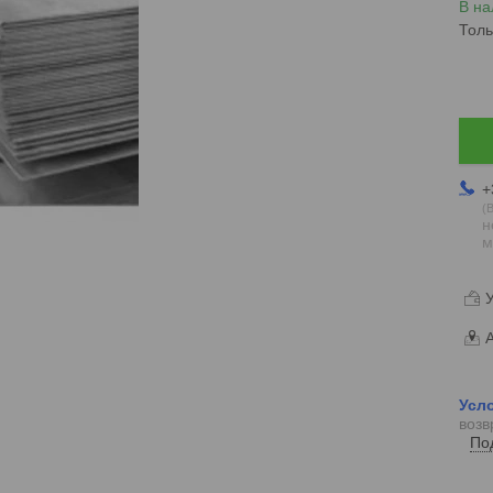
В на
Толь
+
В
н
м
У
А
возв
По