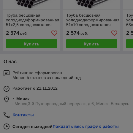
Труба бесшовная
Труба бесшовная
Тр
холоднодеформированная
холоднодеформированная
хо
51х2,5 холоднокатаная
51х10 холоднокатаная
63х
2 574
2 574
2 
руб.
руб.
Купить
Купить
О нас
Рейтинг не сформирован
Менее 5 отзывов за последний год
Работает с 21.11.2012
г. Минск
г.Минск,3-й Путепроводный переулок, д.6, Минск, Беларусь
Контакты
Показать весь график работы
Сегодня выходной