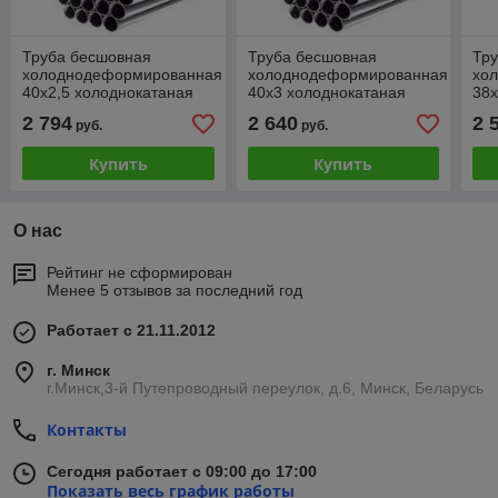
Труба бесшовная
Труба бесшовная
Тр
холоднодеформированная
холоднодеформированная
хо
40х2,5 холоднокатаная
40х3 холоднокатаная
38х
2 794
2 640
2 
руб.
руб.
Купить
Купить
О нас
Рейтинг не сформирован
Менее 5 отзывов за последний год
Работает с 21.11.2012
г. Минск
г.Минск,3-й Путепроводный переулок, д.6, Минск, Беларусь
Контакты
Сегодня работает с 09:00 до 17:00
Показать весь график работы