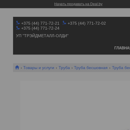
Начать продавать на Deal.by
+375 (44) 771-72-21
+375 (44) 771-72-02
+375 (44) 771-72-24
УП "ТРЭЙДМЕТАЛЛ-ОЛДИ"
ГЛАВНА
Товары и услуги
Труба
Труба бесшовная
Труба бе