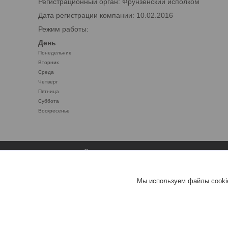
Регистрационный орган: Фрунзенский исполком
Дата регистрации компании: 10.02.2016
Режим работы:
День
Понедельник
Вторник
Среда
Четверг
Пятница
Суббота
Воскресенье
ЛИСТОВОЙ ПРОКАТ
СТАТЬИ
лист стальной нержавеющий
Статьи
Мы используем файлы cookie