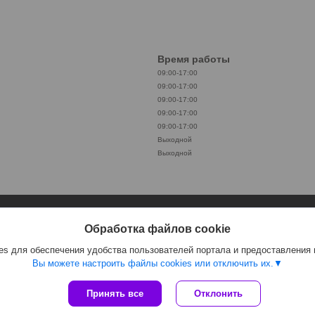
Время работы
09:00-17:00
09:00-17:00
09:00-17:00
09:00-17:00
09:00-17:00
Выходной
Выходной
Обработка файлов cookie
s для обеспечения удобства пользователей портала и предоставления
Вы можете настроить файлы cookies или отключить их.
Принять все
Отклонить
Сайт создан на платформе Deal.by
Политика обработки файлов cookies