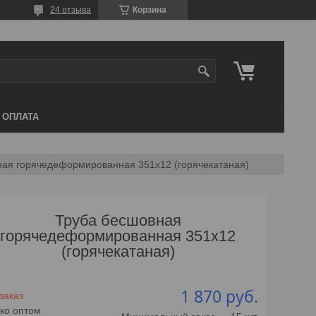
24 отзыва
Корзина
 ОПЛАТА
ная горячедеформированная 351х12 (горячекатаная)
Труба бесшовная
горячедеформированная 351х12
(горячекатаная)
1 870
руб.
заказ
ко оптом