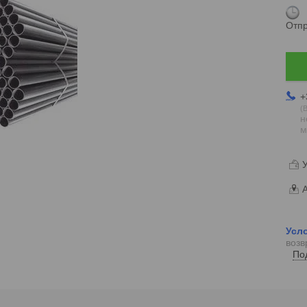
Отпр
+
В
н
м
У
А
возв
По