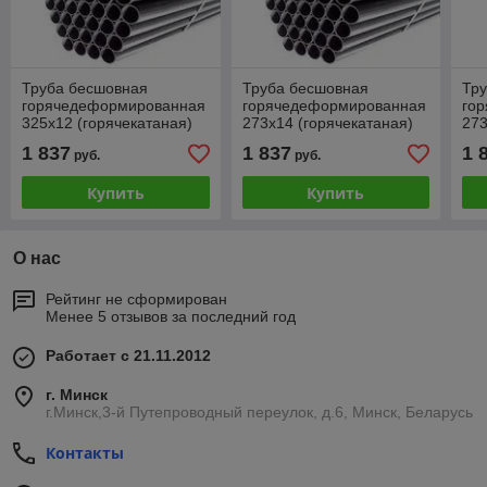
Труба бесшовная
Труба бесшовная
Тр
горячедеформированная
горячедеформированная
го
325х12 (горячекатаная)
273х14 (горячекатаная)
273
1 837
1 837
1 
руб.
руб.
Купить
Купить
О нас
Рейтинг не сформирован
Менее 5 отзывов за последний год
Работает с 21.11.2012
г. Минск
г.Минск,3-й Путепроводный переулок, д.6, Минск, Беларусь
Контакты