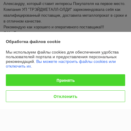
Александру, который ставит интересы Покупателя на первое место. 
Компания УП "ТРЭЙДМЕТАЛЛ-ОЛДИ" зарекомендовала себя как 
квалифицированный поставщик, доставила металлопрокат в сроки и 
в отличном качестве.

Рекомендую как хорошего и оперативного поставщика!!!

С Ув. Татьяна
Обработка файлов cookie
Показать все отзывы
Мы используем файлы cookies для обеспечения удобства
пользователей портала и предоставления персональных
рекомендаций.
Вы можете настроить файлы cookies или
О нас
отключить их.
Контакты
Принять
Доставка и оплата
Отклонить
График работы
Полная версия сайта