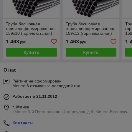
Труба бесшовная
Труба бесшовная
Тр
горячедеформированная
горячедеформированная
го
159х10 (горячекатаная)
159х12 (горячекатаная)
159
1 463
1 463
1 
руб.
руб.
Купить
Купить
О нас
Рейтинг не сформирован
Менее 5 отзывов за последний год
Работает с 21.11.2012
г. Минск
г.Минск,3-й Путепроводный переулок, д.6, Минск, Беларусь
Контакты