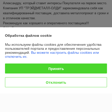
Александру, который ставит интересы Покупателя на первое место. 
Компания УП "ТРЭЙДМЕТАЛЛ-ОЛДИ" зарекомендовала себя как 
квалифицированный поставщик, доставила металлопрокат в сроки и 
в отличном качестве.

Рекомендую как хорошего и оперативного поставщика!!!

С Ув. Татьяна
Обработка файлов cookie
Показать все отзывы
Мы используем файлы cookies для обеспечения удобства
пользователей портала и предоставления персональных
рекомендаций.
Вы можете настроить файлы cookies или
О нас
отключить их.
Контакты
Принять
Доставка и оплата
Отклонить
График работы
Полная версия сайта