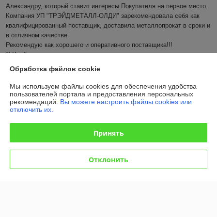
Александру, который ставит интересы Покупателя на первое место. 
Компания УП "ТРЭЙДМЕТАЛЛ-ОЛДИ" зарекомендовала себя как 
квалифицированный поставщик, доставила металлопрокат в сроки и 
в отличном качестве.

Рекомендую как хорошего и оперативного поставщика!!!

С Ув. Татьяна
Обработка файлов cookie
Показать все отзывы
Мы используем файлы cookies для обеспечения удобства
пользователей портала и предоставления персональных
рекомендаций.
Вы можете настроить файлы cookies или
О нас
отключить их.
Контакты
Принять
Доставка и оплата
Отклонить
График работы
Полная версия сайта