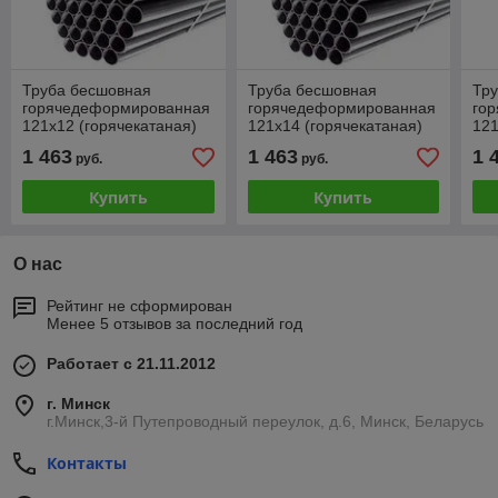
Труба бесшовная
Труба бесшовная
Тр
горячедеформированная
горячедеформированная
го
121х12 (горячекатаная)
121х14 (горячекатаная)
121
1 463
1 463
1 
руб.
руб.
Купить
Купить
О нас
Рейтинг не сформирован
Менее 5 отзывов за последний год
Работает с 21.11.2012
г. Минск
г.Минск,3-й Путепроводный переулок, д.6, Минск, Беларусь
Контакты