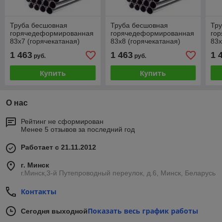
Труба бесшовная
Труба бесшовная
Тр
горячедеформированная
горячедеформированная
го
83х7 (горячекатаная)
83х8 (горячекатаная)
83х
1 463
1 463
1 
руб.
руб.
Купить
Купить
О нас
Рейтинг не сформирован
Менее 5 отзывов за последний год
Работает с 21.11.2012
г. Минск
г.Минск,3-й Путепроводный переулок, д.6, Минск, Беларусь
Контакты
Показать весь график работы
Сегодня выходной