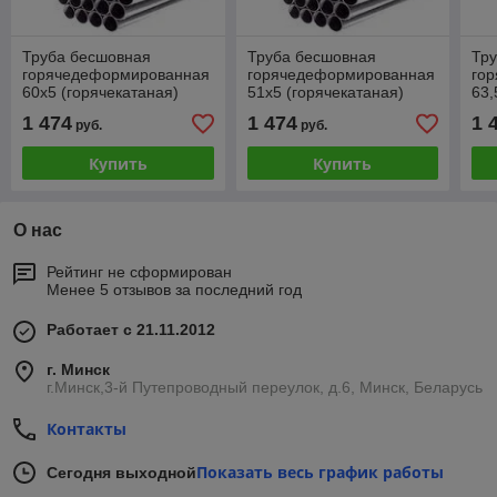
Труба бесшовная
Труба бесшовная
Тр
горячедеформированная
горячедеформированная
го
60х5 (горячекатаная)
51х5 (горячекатаная)
63,
1 474
1 474
1 
руб.
руб.
Купить
Купить
О нас
Рейтинг не сформирован
Менее 5 отзывов за последний год
Работает с 21.11.2012
г. Минск
г.Минск,3-й Путепроводный переулок, д.6, Минск, Беларусь
Контакты
Показать весь график работы
Сегодня выходной