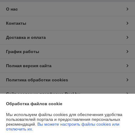
О нас
Контакты
Доставка и оплата
График работы
Полная версия сайта
Политика обработки cookies
Сайт создан на платформе Deal.by
Обработка файлов cookie
Информация для покупателя
Мы используем файлы cookies для обеспечения удобства
пользователей портала и предоставления персональных
Юридическое лицо:
ООО "ТРЭЙДМЕТАЛЛ-ОЛДИ"
рекомендаций.
Вы можете настроить файлы cookies или
220093 г. Минск, 3-й Путепроводный переулок, дом 6
отключить их.