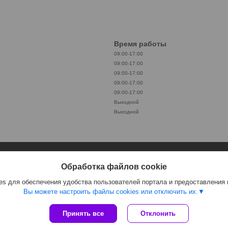
Время работы
09:00-17:00
09:00-17:00
09:00-17:00
09:00-17:00
09:00-17:00
Выходной
Выходной
Обработка файлов cookie
s для обеспечения удобства пользователей портала и предоставления
Вы можете настроить файлы cookies или отключить их.
Принять все
Отклонить
Сайт создан на платформе Deal.by
Политика обработки файлов cookies