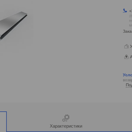
+
В
н
м
Зака
У
А
возв
По
Характеристики