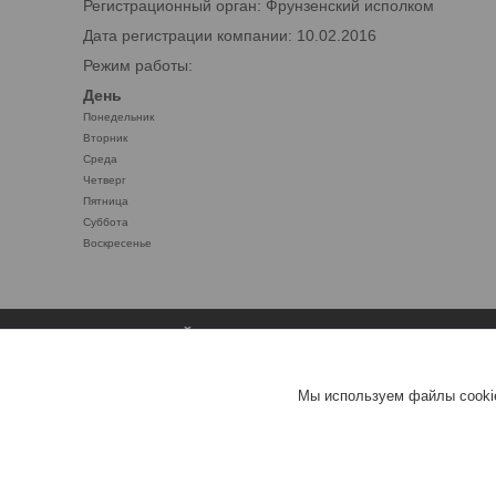
Регистрационный орган: Фрунзенский исполком
Дата регистрации компании: 10.02.2016
Режим работы:
День
Понедельник
Вторник
Среда
Четверг
Пятница
Суббота
Воскресенье
ЛИСТОВОЙ ПРОКАТ
СТАТЬИ
лист стальной нержавеющий
Статьи
Мы используем файлы cookie