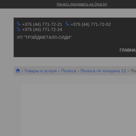
Начать продавать на Deal.by
+375 (44) 771-72-21
+375 (44) 771-72-02
+375 (44) 771-72-24
УП "ТРЭЙДМЕТАЛЛ-ОЛДИ"
ГЛАВНА
Товары и услуги
Полоса
Полоса г/к толщина 12
По