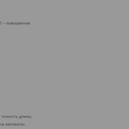
 П – повышенная.
точность длины;
на автоматах.