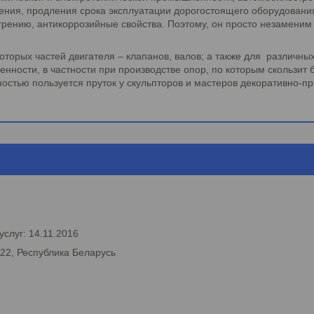
рения, продления срока эксплуатации дорогостоящего оборудовани
 трению, антикоррозийные свойства. Поэтому, он просто незамени
которых частей двигателя – клапанов, валов; а также для различны
ости, в частности при производстве опор, по которым скользит бу
стью пользуется пруток у скульпторов и мастеров декоративно-пр
слуг: 14.11.2016
222, Республика Беларусь