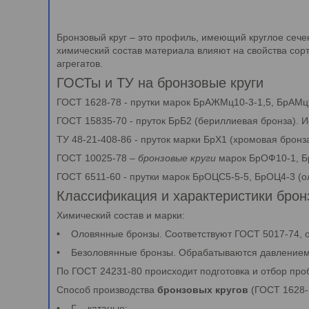
Бронзовый круг – это профиль, имеющий круглое сече
химический состав материала влияют на свойства сорт
агрегатов.
ГОСТы и ТУ на бронзовые круги
ГОСТ 1628-78 - прутки марок БрАЖМц10-3-1,5, БрАМц
ГОСТ 15835-70 - пруток БрБ2 (бериллиевая бронза). 
ТУ 48-21-408-86 - пруток марки БрХ1 (хромовая бронз
ГОСТ 10025-78 –
бронзовые круги
марок БрОФ10-1, Б
ГОСТ 6511-60 - прутки марок БрОЦС5-5-5, БрОЦ4-3 (о
Классификация и характеристики бронз
Химический состав и марки:
• Оловянные бронзы. Соответствуют ГОСТ 5017-74, 
• Безоловянные бронзы. Обрабатываются давлением.
По ГОСТ 24231-80 происходит подготовка и отбор проб
Способ производства
бронзовых кругов
(ГОСТ 1628-
• Г – катаные;