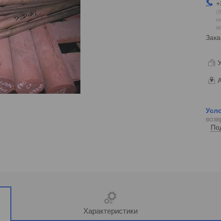
+
В
н
м
Зака
У
А
возв
По
Характеристики