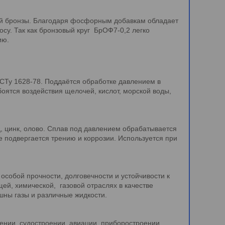
ой бронзы. Благодаря фосфорным добавкам обладает
су. Так как бронзовый круг БрОФ7-0,2 легко
ию.
СТу 1628-78. Поддаётся обработке давлением в
боятся воздействия щелочей, кислот, морской воды,
, цинк, олово. Сплав под давлением обрабатывается
не подвергается трению и коррозии. Используется при
собой прочности, долговечности и устойчивости к
й, химической, газовой отраслях в качестве
ашны газы и различные жидкости.
ении, судостроении, авиации, приборостроении.