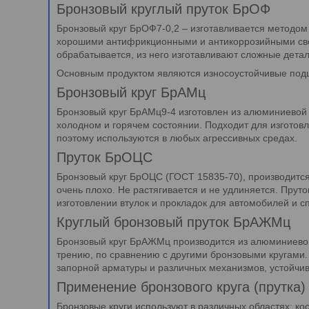
Бронзовый круглый пруток БрОФ
Бронзовый круг БрОФ7-0,2 – изготавливается метод
хорошими антифрикционными и антикоррозийными свойс
обрабатывается, из него изготавливают сложные дета
Основным продуктом являются износоустойчивые под
Бронзовый круг БрАМц
Бронзовый круг БрАМц9-4 изготовлен из алюминиевой 
холодном и горячем состоянии. Подходит для изготовл
поэтому используются в любых агрессивных средах.
Пруток БрОЦС
Бронзовый круг БрОЦС (ГОСТ 15835-70), производится
очень плохо. Не растягивается и не удлиняется. Пруто
изготовлении втулок и прокладок для автомобилей и с
Круглый бронзовый пруток БрАЖМц
Бронзовый круг БрАЖМц производится из алюминиевой 
трению, по сравнению с другими бронзовыми кругами
запорной арматуры и различных механизмов, устойчивы
Применение бронзового круга (прутка)
Бронзовые круги используют в различных областях: к