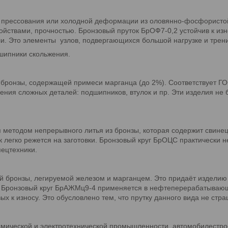
ом прессования или холодной деформации из оловянно-фосфорист
твами, прочностью. Бронзовый пруток БрОФ7-0,2 устойчив к изно
ли. Это элементы узлов, подвергающихся большой нагрузке и трен
шипники скольжения.
бронзы, содержащей примеси марганца (до 2%). Соответствует ГО
ения сложных деталей: подшипников, втулок и пр. Эти изделия не 
 методом непрерывного литья из бронзы, которая содержит свинец
к легко режется на заготовки. Бронзовый круг БрОЦС практически 
пецтехники.
бронзы, легируемой железом и марганцем. Это придаёт изделию о
. Бронзовый круг БрАЖМц9-4 применяется в нефтеперерабатывающе
х к износу. Это обусловлено тем, что прутку данного вида не стр
осмической и электротехнической промышленности, автомобилестро