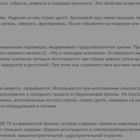
ость, гибкость, ковкость и хорошая прочность. Эти свойства позво
ми. Изделия из них служат долго. Бронзовый круг имеет высокую т
о резать, сверлить, фрезеровать. После обработки на токарном ил
ционные параметры, выдерживают продолжительное трение. При э
его примеси железа (2 - 4%) и присадки алюминия. Оставшуюся ча
иков, клапанов, которые используются при сборке важных узлов кра
 недорогой и доступной. При этом она сохраняет свои высокие кач
о режутся, свариваются. Используются при изготовлении износосто
рессования и холодного проката из бериллиевой бронзы. Не боит
ужины, изготовленные из этого прутка, служат долго, невзирая на
го оборудования и техники.
28-78 из кремнистой бронзы, которая содержит примеси марганца 
 большие нагрузки. Широко используется в электроприборостроени
ической, машиностроительной, судостроительной отраслях.