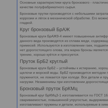
Основные характеристики круга бронзового - пластичн
качестве полуфабрикатного сырья.
Бронзовые прутки производятся с небольшими затрата
коррозии и лёгок в механической обработке. Его можн
гладкой.
Круг бронзовый БрАЖ
Бронзовые круги БрАЖ9-4 имеют повышенные антифрик
данного вида производятся из сплава меди, содержащ
примесей. Используются в изготовлении гаек, подшипн
нет дорогостоящего олова, эта марка бронзы является
трению, хорошо куётся и прессуется.
Пруток БрБ2 круглый
Бронзовые круги БрБ2 – устойчивы к истиранию, хорош
щелочи и морской воды. БрБ2 производится методом п
пружинится, не ломается при холоде. Все детали и пр
нагрузки. Незаменимы при изготовлении дорогостояще
Бронзовый пруток БрКМц
Бронзовый круг БрКМц3-1 изготавливается по ГОСТ 16
свариваемостью, повышенной упругостью, выдерживает
изготавливают пружины и детали, используемые в хим