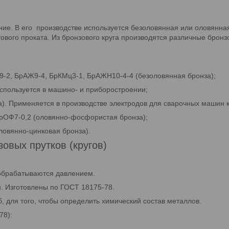
ние. В его производстве используется безоловянная или оловянная
ового проката. Из бронзового круга производятся различные брон
9-2, БрАЖ9-4, БрКМц3-1, БрАЖН10-4-4 (безоловянная бронза);
Используется в машино- и приборостроении;
а). Применяется в производстве электродов для сварочных машин к
рОФ7-0,2 (оловянно-фосфористая бронза);
ловянно-цинковая бронза).
овых прутков (кругов)
обрабатываются давлением.
 Изготовлены по ГОСТ 18175-78.
, для того, чтобы определить химический состав металлов.
78):