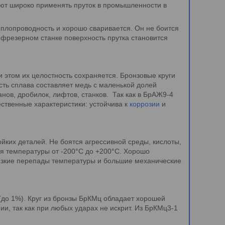
ляют широко применять пруток в промышленности в
еплопроводность и хорошо сваривается. Он не боится
и фрезерном станке поверхность прутка становится
том их целостность сохраняется. Бронзовые круги
сть сплава составляет медь с маленькой долей
нов, дробилок, лифтов, станков. Так как в БрАЖ9-4
ественные характеристики: устойчива к
коррозии
и
йких деталей. Не боятся агрессивной среды, кислоты,
ся температуры от -200°С до +200°С. Хорошо
 резкие перепады температуры и большие механические
(до 1%). Круг из бронзы БрКМц обладает хорошей
и, так как при любых ударах не искрит. Из БрКМц3-1