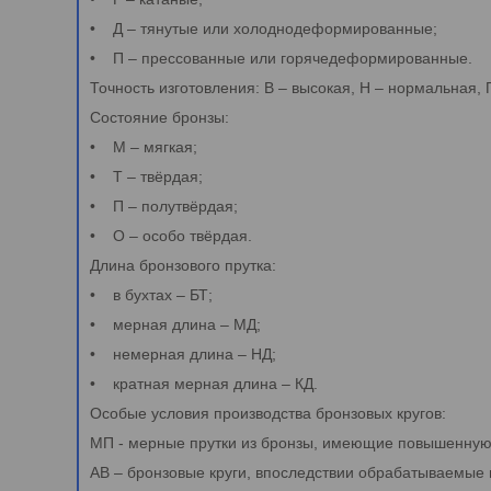
• Д – тянутые или холоднодеформированные;
• П – прессованные или горячедеформированные.
Точность изготовления: В – высокая, Н – нормальная,
Состояние бронзы:
• М – мягкая;
• Т – твёрдая;
• П – полутвёрдая;
• О – особо твёрдая.
Длина бронзового прутка:
• в бухтах – БТ;
• мерная длина – МД;
• немерная длина – НД;
• кратная мерная длина – КД.
Особые условия производства бронзовых кругов:
МП - мерные прутки из бронзы, имеющие повышенную 
АВ – бронзовые круги, впоследствии обрабатываемые 